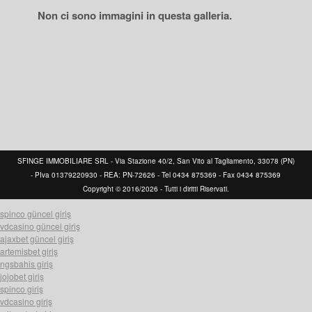
Info
Non ci sono immagini in questa galleria.
Promo
Eventi
Photo Gallery
SFINGE IMMOBILIARE SRL - Via Stazione 40/2, San Vito al Tagliamento, 33078 (PN)
- PIva 01379220930 - REA: PN-72626 - Tel 0434 875369 - Fax 0434 875369
Copyright ©
2016/2026 - Tutti i diritti Riservati.
spinco güncel giriş
vdcasino güncel giriş
ajaxbet güncel giriş
artemisbet giriş
ngsbahis giriş
jojobet giriş
spinco giriş
vdcasino giriş