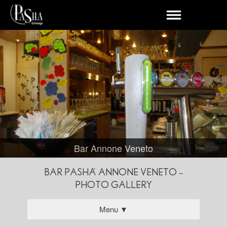
Loca
li
Pas
hà
Gro
up
Cont
atti
Torn
ei
Bar Annone Veneto
Gioc
BAR PASHÀ ANNONE VENETO –
hi
Sco
PHOTO GALLERY
mm
esse
Fran
chisi
Menu ▼
ng