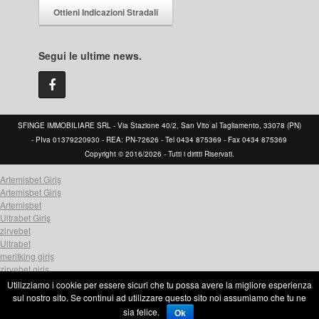
Segui le ultime news.
SFINGE IMMOBILIARE SRL - Via Stazione 40/2, San Vito al Tagliamento, 33078 (PN)
- PIva 01379220930 - REA: PN-72626 - Tel 0434 875369 - Fax 0434 875369
Copyright ©
2016/2026 - Tutti i diritti Riservati.
Artemisbet Giriş
Artemisbet Giriş
Artemisbet
Ultrabet Giriş
zirvebet
Ultrabet
meritking giriş
zirvebet giriş
Ultrabet Güncel Giriş
Utilizziamo i cookie per essere sicuri che tu possa avere la migliore esperienza
meritking
sul nostro sito. Se continui ad utilizzare questo sito noi assumiamo che tu ne
Artemisbet
sia felice.
Ok