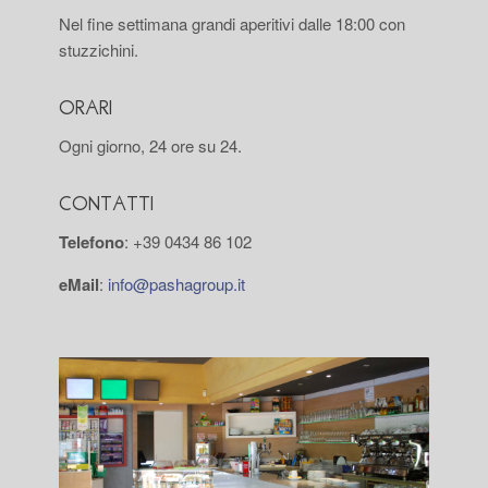
Nel fine settimana grandi aperitivi dalle 18:00 con
stuzzichini.
ORARI
Ogni giorno, 24 ore su 24.
CONTATTI
Telefono
: +39 0434 86 102
eMail
:
info@pashagroup.it