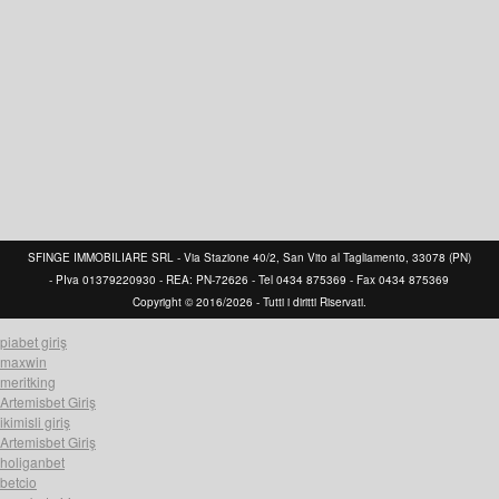
Info
Promo
Eventi
Photo Gallery
SFINGE IMMOBILIARE SRL - Via Stazione 40/2, San Vito al Tagliamento, 33078 (PN)
- PIva 01379220930 - REA: PN-72626 - Tel 0434 875369 - Fax 0434 875369
Copyright ©
2016/2026 - Tutti i diritti Riservati.
piabet giriş
maxwin
meritking
Artemisbet Giriş
ikimisli giriş
Artemisbet Giriş
holiganbet
betcio