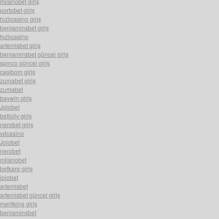
milanobet giriş
portobet giriş
hızlıcasino giriş
benjaminsbet giriş
hızlıcasino
artemisbet giriş
benjaminsbet güncel giriş
spinco güncel giriş
casibom giriş
zumabet giriş
zumabet
baywin giriş
Jojobet
betjolly giriş
nerobet giriş
vdcasino
Jojobet
nerobet
milanobet
betkare giriş
jojobet
artemisbet
artemisbet güncel giriş
meritking giriş
benjaminsbet