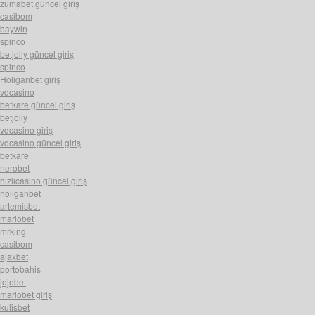
zumabet güncel giriş
casibom
baywin
spinco
betjolly güncel giriş
spinco
Holiganbet giriş
vdcasino
betkare güncel giriş
betjolly
vdcasino giriş
vdcasino güncel giriş
betkare
nerobet
hızlıcasino güncel giriş
holiganbet
artemisbet
mariobet
mrking
casibom
ajaxbet
portobahis
jojobet
mariobet giriş
kulisbet