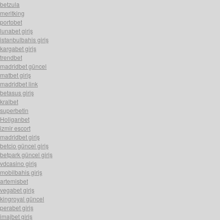
betzula
meritking
portobet
lunabet giriş
istanbulbahis giriş
kargabet giriş
trendbet
madridbet güncel
matbet giriş
madridbet link
betasus giriş
kralbet
superbetin
Holiganbet
izmir escort
madridbet giriş
betcio güncel giriş
betpark güncel giriş
vdcasino giriş
mobilbahis giriş
artemisbet
vegabet giriş
kingroyal güncel
perabet giriş
imajbet giriş