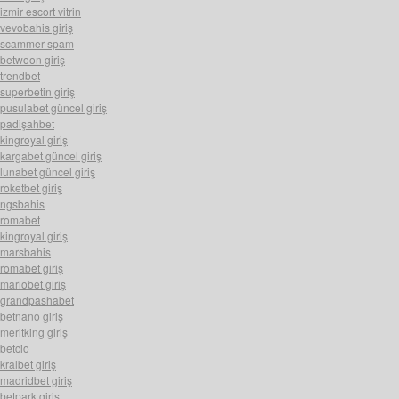
izmir escort vitrin
vevobahis giriş
scammer spam
betwoon giriş
trendbet
superbetin giriş
pusulabet güncel giriş
padişahbet
kingroyal giriş
kargabet güncel giriş
lunabet güncel giriş
roketbet giriş
ngsbahis
romabet
kingroyal giriş
marsbahis
romabet giriş
mariobet giriş
grandpashabet
betnano giriş
meritking giriş
betcio
kralbet giriş
madridbet giriş
betpark giriş