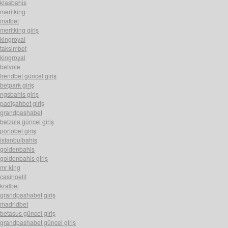
klasbahis
meritking
matbet
meritking giriş
kingroyal
taksimbet
kingroyal
betvole
trendbet güncel giriş
betpark giriş
ngsbahis giriş
padişahbet giriş
grandpashabet
betzula güncel giriş
portobet giriş
istanbulbahis
goldenbahis
goldenbahis giriş
mr king
casinoelit
kralbet
grandpashabet giriş
madridbet
betasus güncel giriş
grandpashabet güncel giriş