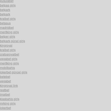
pusulabet
betpas giriş
betpark
betpark
kralbet giriş
betasus
madridbet
meritking giriş
betper giriş
betpark günel giriş
kingroyal
kralbet giriş
cratosroyalbet
vegabet giriş
meritking giriş
mobilbahis
jokerbet güncel giriş
betebet
vegabet
kingroyal link
restbet
imajbet
klasbahis giriş
mrking giriş
jokerbet